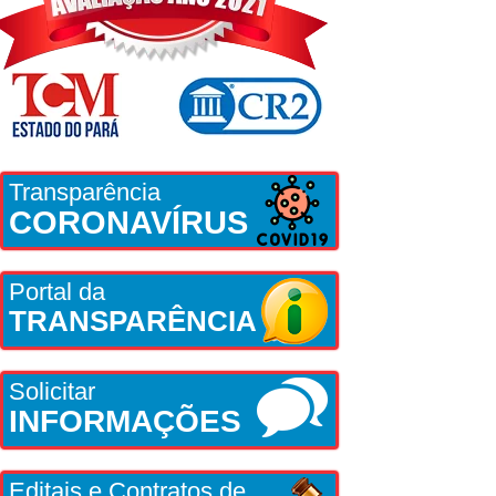
Transparência
CORONAVÍRUS
Portal da
TRANSPARÊNCIA
Solicitar
INFORMAÇÕES
Editais e Contratos de