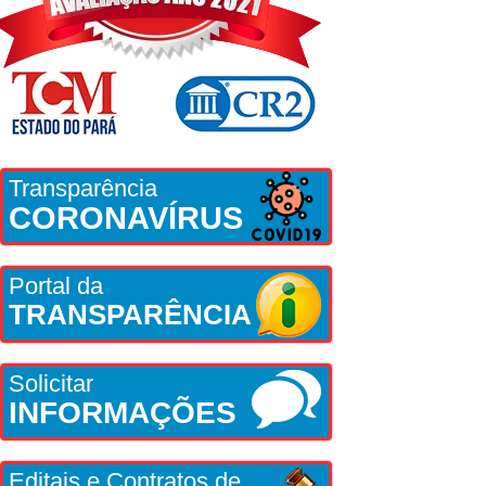
Transparência
CORONAVÍRUS
Portal da
TRANSPARÊNCIA
Solicitar
INFORMAÇÕES
Editais e Contratos de