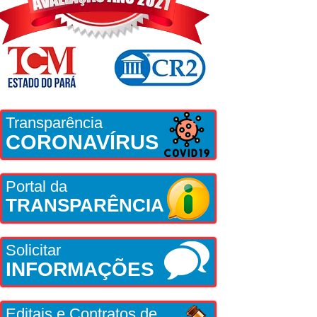
Transparência
CORONAVÍRUS
Portal da
TRANSPARÊNCIA
Solicitar
INFORMAÇÕES
Editais e Contratos de