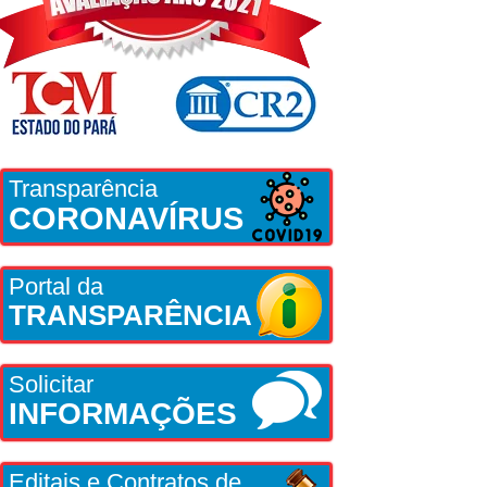
Transparência
CORONAVÍRUS
Portal da
TRANSPARÊNCIA
Solicitar
INFORMAÇÕES
Editais e Contratos de