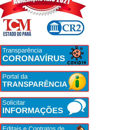
Transparência
CORONAVÍRUS
Portal da
TRANSPARÊNCIA
Solicitar
INFORMAÇÕES
Editais e Contratos de