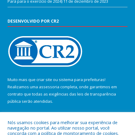
Pará para o exercício de 2024)
11 de dezembro de 2023
DESENVOLVIDO POR CR2
Muito mais que
criar site
ou
sistema para prefeituras
!
Realizamos uma
assessoria
completa, onde garantimos em
contrato que todas as exigências das
leis de transparência
pública
serão atendidas.
Conheça o
PNTP
e o
Radar da Transparência Pública
Nós usamos cookies para melhorar sua experiência de
navegação no portal. Ao utilizar nosso portal, você
concorda com a política de monitoramento de cookies.