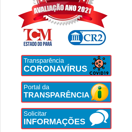
Transparência
CORONAVÍRUS
Portal da
TRANSPARÊNCIA
Solicitar
INFORMAÇÕES