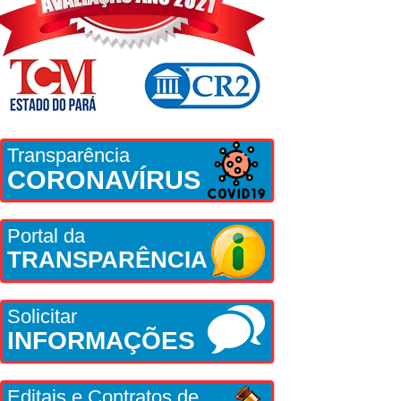
Transparência
CORONAVÍRUS
Portal da
TRANSPARÊNCIA
Solicitar
INFORMAÇÕES
Editais e Contratos de