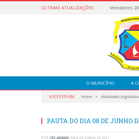
ÚLTIMAS ATUALIZAÇÕES:
Vereadores 2
O MUNICÍPIO
A 
»
VOCÊ ESTÁ EM:
Home
Atividades Legislativa
PAUTA DO DIA 08 DE JUNHO D
POR
CR2-ADMIN1
EM
8 DE JUNHO DE 2021