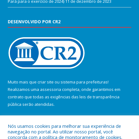
Pará para o exercício de 2024)
11 de dezembro de 2023
DESENVOLVIDO POR CR2
Muito mais que
criar site
ou
sistema para prefeituras
!
Realizamos uma
assessoria
completa, onde garantimos em
contrato que todas as exigências das
leis de transparência
pública
serão atendidas.
Conheça o
PNTP
e o
Radar da Transparência Pública
Nós usamos cookies para melhorar sua experiência de
navegação no portal. Ao utilizar nosso portal, você
concorda com a política de monitoramento de cookies.