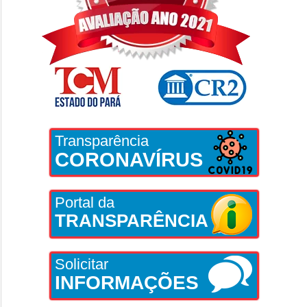
Transparência
CORONAVÍRUS
Portal da
TRANSPARÊNCIA
Solicitar
INFORMAÇÕES