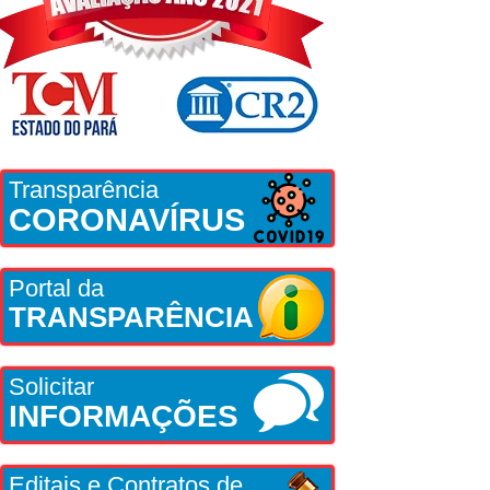
Transparência
CORONAVÍRUS
Portal da
TRANSPARÊNCIA
Solicitar
INFORMAÇÕES
Editais e Contratos de