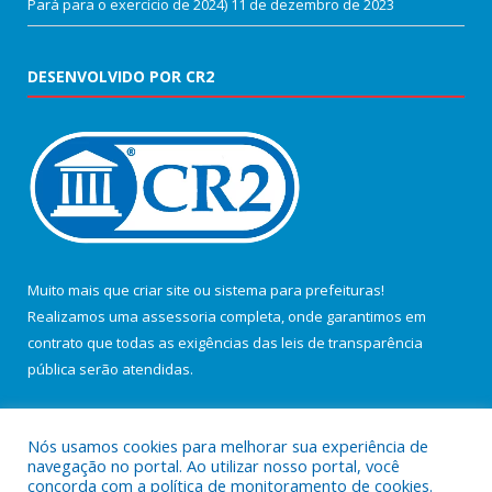
Pará para o exercício de 2024)
11 de dezembro de 2023
DESENVOLVIDO POR CR2
Muito mais que
criar site
ou
sistema para prefeituras
!
Realizamos uma
assessoria
completa, onde garantimos em
contrato que todas as exigências das
leis de transparência
pública
serão atendidas.
Conheça o
PNTP
e o
Radar da Transparência Pública
Nós usamos cookies para melhorar sua experiência de
navegação no portal. Ao utilizar nosso portal, você
concorda com a política de monitoramento de cookies.