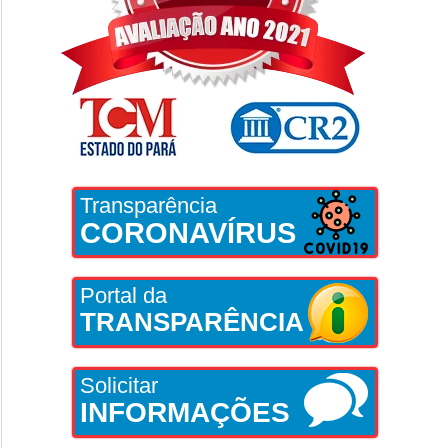
Transparência
CORONAVÍRUS
Portal da
TRANSPARÊNCIA
Solicitar
INFORMAÇÕES