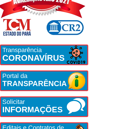
Transparência
CORONAVÍRUS
Portal da
TRANSPARÊNCIA
Solicitar
INFORMAÇÕES
Editais e Contratos de