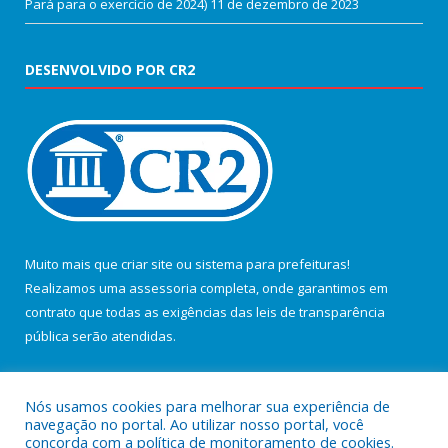
Pará para o exercício de 2024)
11 de dezembro de 2023
DESENVOLVIDO POR CR2
Muito mais que
criar site
ou
sistema para prefeituras
!
Realizamos uma
assessoria
completa, onde garantimos em
contrato que todas as exigências das
leis de transparência
pública
serão atendidas.
Conheça o
PNTP
e o
Radar da Transparência Pública
Nós usamos cookies para melhorar sua experiência de
navegação no portal. Ao utilizar nosso portal, você
concorda com a política de monitoramento de cookies.