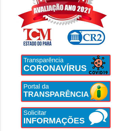
Transparência
CORONAVÍRUS
Portal da
TRANSPARÊNCIA
Solicitar
INFORMAÇÕES