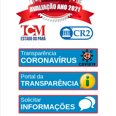
Transparência
CORONAVÍRUS
Portal da
TRANSPARÊNCIA
Solicitar
INFORMAÇÕES