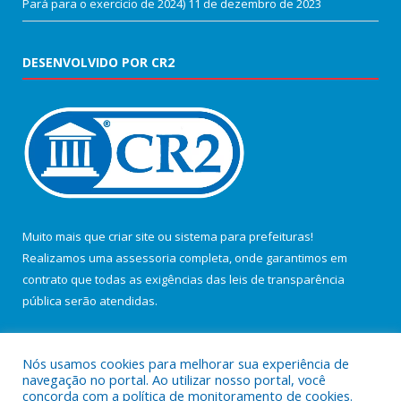
Pará para o exercício de 2024)
11 de dezembro de 2023
DESENVOLVIDO POR CR2
Muito mais que
criar site
ou
sistema para prefeituras
!
Realizamos uma
assessoria
completa, onde garantimos em
contrato que todas as exigências das
leis de transparência
pública
serão atendidas.
Conheça o
PNTP
e o
Radar da Transparência Pública
Nós usamos cookies para melhorar sua experiência de
navegação no portal. Ao utilizar nosso portal, você
concorda com a política de monitoramento de cookies.