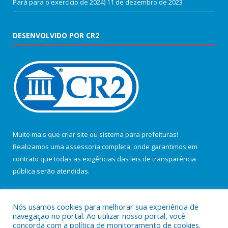
Pará para o exercício de 2024)
11 de dezembro de 2023
DESENVOLVIDO POR CR2
Muito mais que
criar site
ou
sistema para prefeituras
!
Realizamos uma
assessoria
completa, onde garantimos em
contrato que todas as exigências das
leis de transparência
pública
serão atendidas.
Conheça o
PNTP
e o
Radar da Transparência Pública
Nós usamos cookies para melhorar sua experiência de
navegação no portal. Ao utilizar nosso portal, você
concorda com a política de monitoramento de cookies.