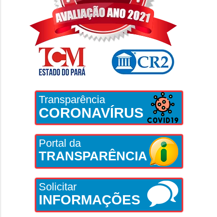
Transparência
CORONAVÍRUS
Portal da
TRANSPARÊNCIA
Solicitar
INFORMAÇÕES