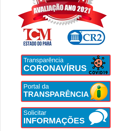
Transparência
CORONAVÍRUS
Portal da
TRANSPARÊNCIA
Solicitar
INFORMAÇÕES