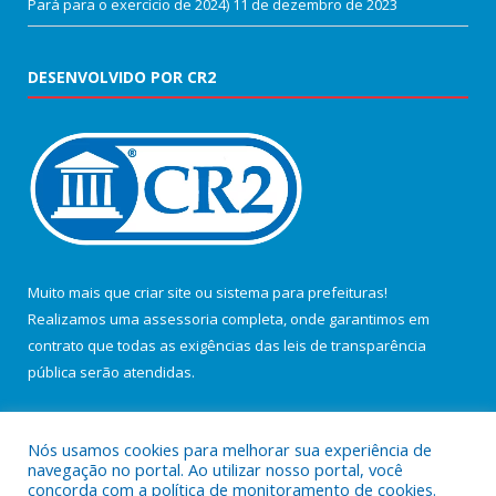
Pará para o exercício de 2024)
11 de dezembro de 2023
DESENVOLVIDO POR CR2
Muito mais que
criar site
ou
sistema para prefeituras
!
Realizamos uma
assessoria
completa, onde garantimos em
contrato que todas as exigências das
leis de transparência
pública
serão atendidas.
Conheça o
PNTP
e o
Radar da Transparência Pública
Nós usamos cookies para melhorar sua experiência de
navegação no portal. Ao utilizar nosso portal, você
concorda com a política de monitoramento de cookies.