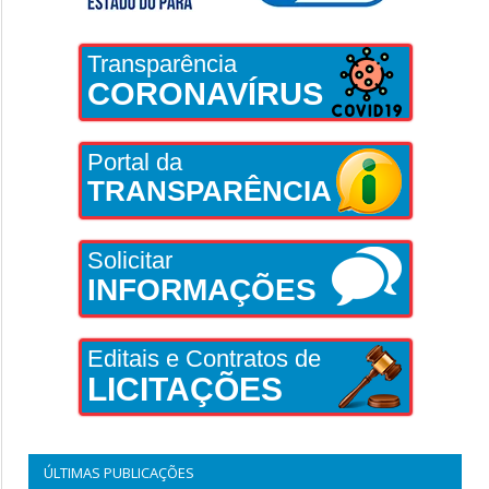
Transparência
CORONAVÍRUS
Portal da
TRANSPARÊNCIA
Solicitar
INFORMAÇÕES
Editais e Contratos de
LICITAÇÕES
ÚLTIMAS PUBLICAÇÕES