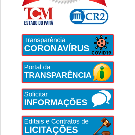
Transparência
CORONAVÍRUS
Portal da
TRANSPARÊNCIA
Solicitar
INFORMAÇÕES
Editais e Contratos de
LICITAÇÕES