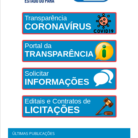
Transparência
CORONAVÍRUS
Portal da
TRANSPARÊNCIA
Solicitar
INFORMAÇÕES
Editais e Contratos de
LICITAÇÕES
ÚLTIMAS PUBLICAÇÕES