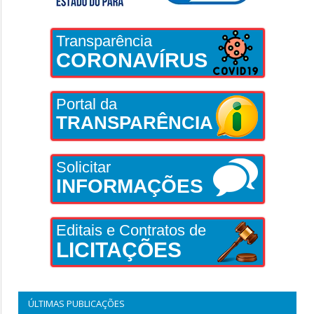
Transparência
CORONAVÍRUS
Portal da
TRANSPARÊNCIA
Solicitar
INFORMAÇÕES
Editais e Contratos de
LICITAÇÕES
ÚLTIMAS PUBLICAÇÕES