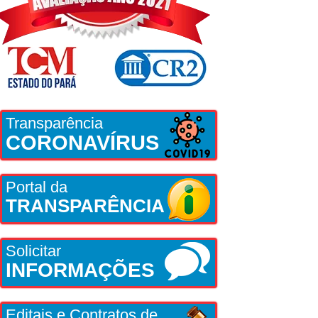
Transparência
CORONAVÍRUS
Portal da
TRANSPARÊNCIA
Solicitar
INFORMAÇÕES
Editais e Contratos de