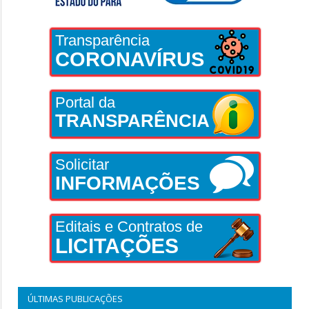
Transparência
CORONAVÍRUS
Portal da
TRANSPARÊNCIA
Solicitar
INFORMAÇÕES
Editais e Contratos de
LICITAÇÕES
ÚLTIMAS PUBLICAÇÕES