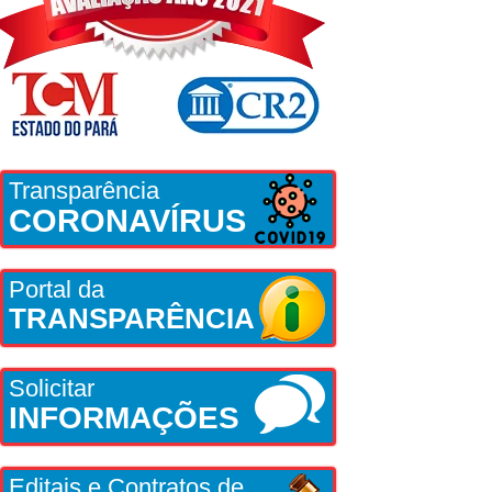
Transparência
CORONAVÍRUS
Portal da
TRANSPARÊNCIA
Solicitar
INFORMAÇÕES
Editais e Contratos de