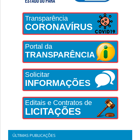
Transparência
CORONAVÍRUS
Portal da
TRANSPARÊNCIA
Solicitar
INFORMAÇÕES
Editais e Contratos de
LICITAÇÕES
ÚLTIMAS PUBLICAÇÕES