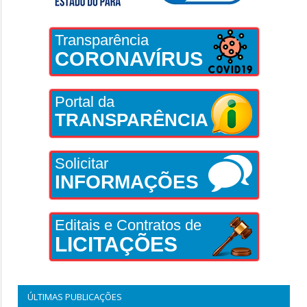
Transparência
CORONAVÍRUS
Portal da
TRANSPARÊNCIA
Solicitar
INFORMAÇÕES
Editais e Contratos de
LICITAÇÕES
ÚLTIMAS PUBLICAÇÕES