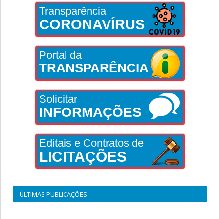
Transparência
CORONAVÍRUS
Portal da
TRANSPARÊNCIA
Solicitar
INFORMAÇÕES
Editais e Contratos de
LICITAÇÕES
ÚLTIMAS PUBLICAÇÕES