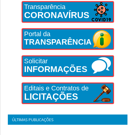
Transparência
CORONAVÍRUS
Portal da
TRANSPARÊNCIA
Solicitar
INFORMAÇÕES
Editais e Contratos de
LICITAÇÕES
ÚLTIMAS PUBLICAÇÕES