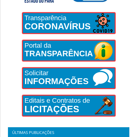
Transparência
CORONAVÍRUS
Portal da
TRANSPARÊNCIA
Solicitar
INFORMAÇÕES
Editais e Contratos de
LICITAÇÕES
ÚLTIMAS PUBLICAÇÕES