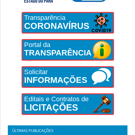
Transparência
CORONAVÍRUS
Portal da
TRANSPARÊNCIA
Solicitar
INFORMAÇÕES
Editais e Contratos de
LICITAÇÕES
ÚLTIMAS PUBLICAÇÕES