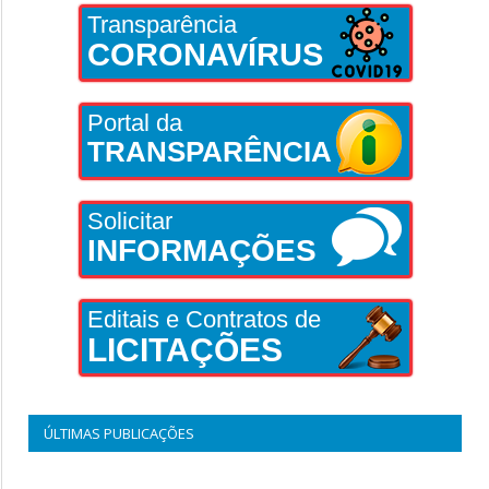
Transparência
CORONAVÍRUS
Portal da
TRANSPARÊNCIA
Solicitar
INFORMAÇÕES
Editais e Contratos de
LICITAÇÕES
ÚLTIMAS PUBLICAÇÕES