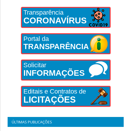
Transparência
CORONAVÍRUS
Portal da
TRANSPARÊNCIA
Solicitar
INFORMAÇÕES
Editais e Contratos de
LICITAÇÕES
ÚLTIMAS PUBLICAÇÕES