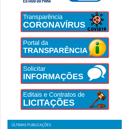
Transparência
CORONAVÍRUS
Portal da
TRANSPARÊNCIA
Solicitar
INFORMAÇÕES
Editais e Contratos de
LICITAÇÕES
ÚLTIMAS PUBLICAÇÕES