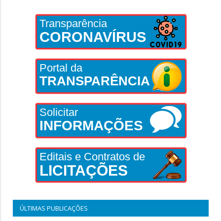
Transparência
CORONAVÍRUS
Portal da
TRANSPARÊNCIA
Solicitar
INFORMAÇÕES
Editais e Contratos de
LICITAÇÕES
ÚLTIMAS PUBLICAÇÕES