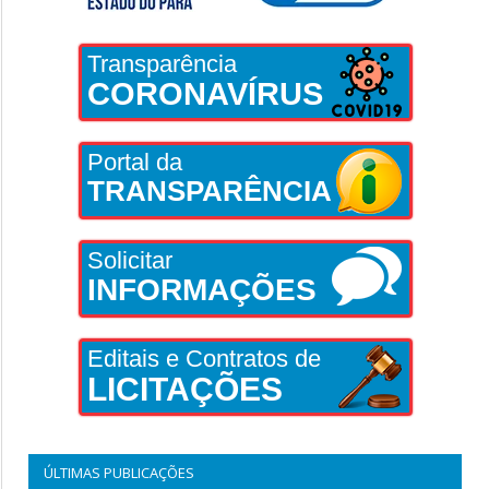
Transparência
CORONAVÍRUS
Portal da
TRANSPARÊNCIA
Solicitar
INFORMAÇÕES
Editais e Contratos de
LICITAÇÕES
ÚLTIMAS PUBLICAÇÕES