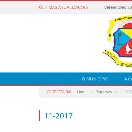
ÚLTIMAS ATUALIZAÇÕES:
Vereadores 2
O MUNICÍPIO
A 
»
»
VOCÊ ESTÁ EM:
Home
Repasses
11-201
11-2017