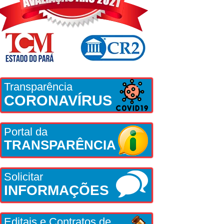
Transparência
CORONAVÍRUS
Portal da
TRANSPARÊNCIA
Solicitar
INFORMAÇÕES
Editais e Contratos de