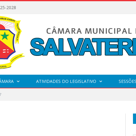
025-2028
CÂMARA
ATIVIDADES DO LEGISLATIVO
SESSÕE
7