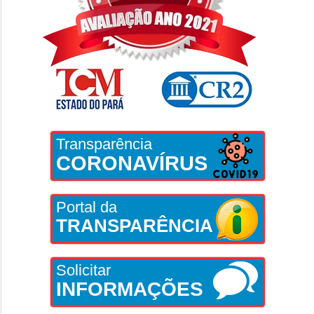
Transparência
CORONAVÍRUS
Portal da
TRANSPARÊNCIA
Solicitar
INFORMAÇÕES