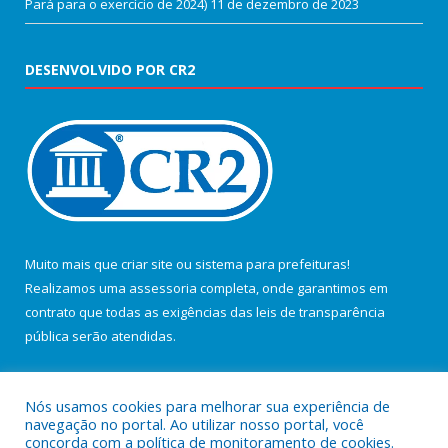
Pará para o exercício de 2024)
11 de dezembro de 2023
DESENVOLVIDO POR CR2
Muito mais que
criar site
ou
sistema para prefeituras
!
Realizamos uma
assessoria
completa, onde garantimos em
contrato que todas as exigências das
leis de transparência
pública
serão atendidas.
Conheça o
PNTP
e o
Radar da Transparência Pública
Nós usamos cookies para melhorar sua experiência de
navegação no portal. Ao utilizar nosso portal, você
concorda com a política de monitoramento de cookies.