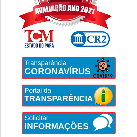
Transparência
CORONAVÍRUS
Portal da
TRANSPARÊNCIA
Solicitar
INFORMAÇÕES