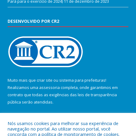
Pará para o exercício de 2024)
11 de dezembro de 2023
DESENVOLVIDO POR CR2
Muito mais que
criar site
ou
sistema para prefeituras
!
Realizamos uma
assessoria
completa, onde garantimos em
contrato que todas as exigências das
leis de transparência
pública
serão atendidas.
Conheça o
PNTP
e o
Radar da Transparência Pública
Nós usamos cookies para melhorar sua experiência de
navegação no portal. Ao utilizar nosso portal, você
concorda com a política de monitoramento de cookies.