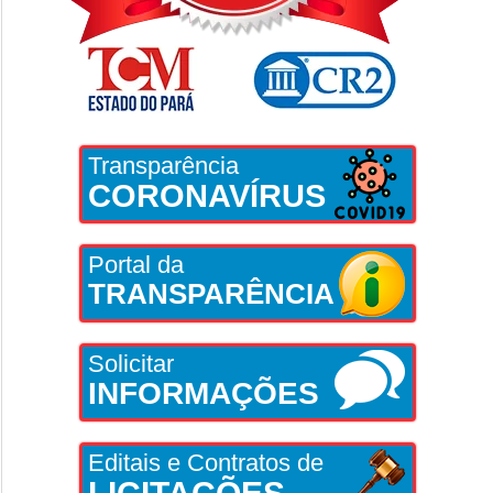
Transparência
CORONAVÍRUS
Portal da
TRANSPARÊNCIA
Solicitar
INFORMAÇÕES
Editais e Contratos de