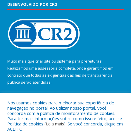
DESENVOLVIDO POR CR2
Muito mais que
criar site
ou
sistema para prefeituras
!
Realizamos uma
assessoria
completa, onde garantimos em
contrato que todas as exigências das
leis de transparência
pública
serão atendidas.
Conheça o
PNTP
e o
Radar da Transparência Pública
Nós usamos cookies para melhorar sua experiência de
navegação no portal. Ao utilizar nosso portal, você
concorda com a política de monitoramento de cookies.
Para ter mais informações sobre como isso é feito, acesse
Política de cookies (
Leia mais
). Se você concorda, clique em
Todos os direitos reservados a Câmara Municipal de Salvaterra.
ACEITO.