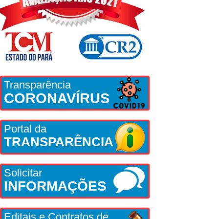
Transparência
CORONAVÍRUS
Portal da
TRANSPARÊNCIA
Solicitar
INFORMAÇÕES
Editais e Contratos de