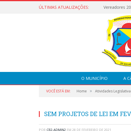
ÚLTIMAS ATUALIZAÇÕES:
Vereadores 2
O MUNICÍPIO
A 
»
VOCÊ ESTÁ EM:
Home
Atividades Legislativa
SEM PROJETOS DE LEI EM FEV
POR
CR2-ADMIN2
EM
28 DE FEVEREIRO DE 2021