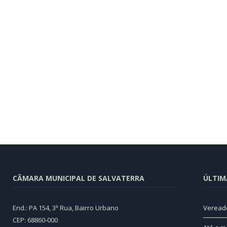
CÂMARA MUNICIPAL DE SALVATERRA
ÚLTIM
End.: PA 154, 3ª Rua, Bairro Urbano
Veread
CEP: 68860‑000