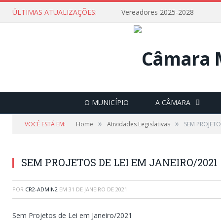
ÚLTIMAS ATUALIZAÇÕES:
Vereadores 2025-2028
O MUNICÍPIO
A CÂMARA
»
»
VOCÊ ESTÁ EM:
Home
Atividades Legislativas
SEM PROJETOS
SEM PROJETOS DE LEI EM JANEIRO/2021
POR
CR2-ADMIN2
EM
31 DE JANEIRO DE 2021
Sem Projetos de Lei em Janeiro/2021