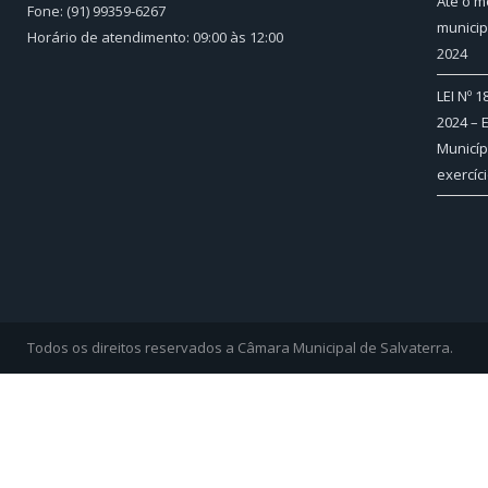
Até o m
Fone: (91) 99359-6267
municip
Horário de atendimento: 09:00 às 12:00
2024
LEI Nº 
2024 – 
Municíp
exercíc
Todos os direitos reservados a Câmara Municipal de Salvaterra.