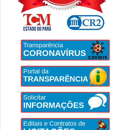
Transparência
CORONAVÍRUS
Portal da
TRANSPARÊNCIA
Solicitar
INFORMAÇÕES
Editais e Contratos de