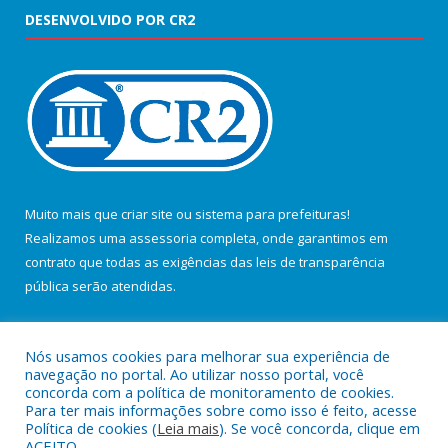
DESENVOLVIDO POR CR2
Muito mais que
criar site
ou
sistema para prefeituras
!
Realizamos uma
assessoria
completa, onde garantimos em
contrato que todas as exigências das
leis de transparência
pública
serão atendidas.
Conheça o
PNTP
e o
Radar da Transparência Pública
Nós usamos cookies para melhorar sua experiência de
navegação no portal. Ao utilizar nosso portal, você
concorda com a política de monitoramento de cookies.
Para ter mais informações sobre como isso é feito, acesse
Política de cookies (
Leia mais
). Se você concorda, clique em
Todos os direitos reservados a Câmara Municipal de Salvaterra.
ACEITO.