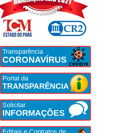
Transparência
CORONAVÍRUS
Portal da
TRANSPARÊNCIA
Solicitar
INFORMAÇÕES
Editais e Contratos de