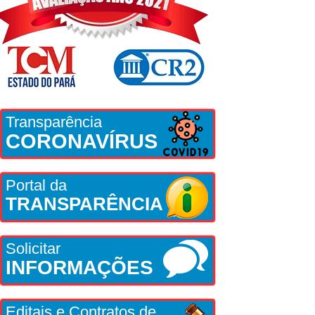
Transparência
CORONAVÍRUS
Portal da
TRANSPARÊNCIA
Solicitar
INFORMAÇÕES
Editais e Contratos de