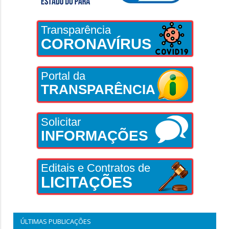
Transparência
CORONAVÍRUS
Portal da
TRANSPARÊNCIA
Solicitar
INFORMAÇÕES
Editais e Contratos de
LICITAÇÕES
ÚLTIMAS PUBLICAÇÕES