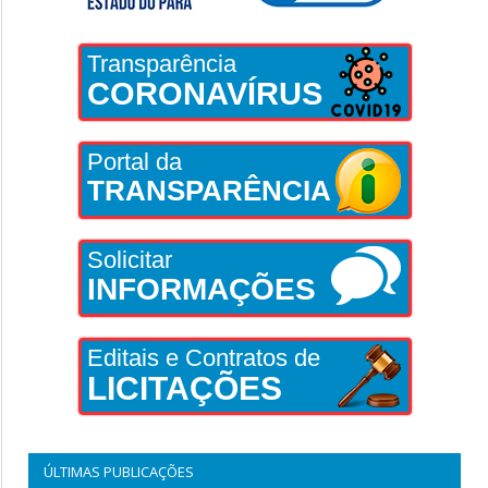
Transparência
CORONAVÍRUS
Portal da
TRANSPARÊNCIA
Solicitar
INFORMAÇÕES
Editais e Contratos de
LICITAÇÕES
ÚLTIMAS PUBLICAÇÕES