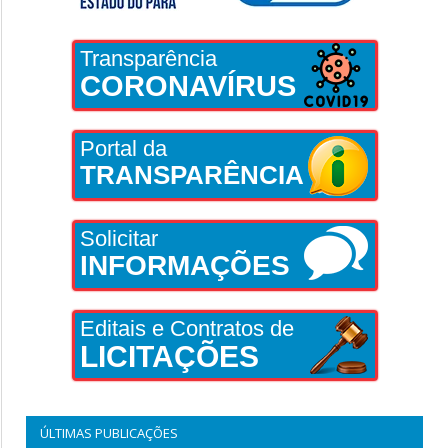
Transparência
CORONAVÍRUS
Portal da
TRANSPARÊNCIA
Solicitar
INFORMAÇÕES
Editais e Contratos de
LICITAÇÕES
ÚLTIMAS PUBLICAÇÕES