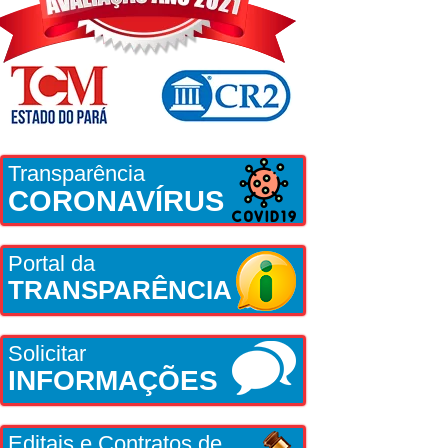
Transparência
CORONAVÍRUS
Portal da
TRANSPARÊNCIA
Solicitar
INFORMAÇÕES
Editais e Contratos de