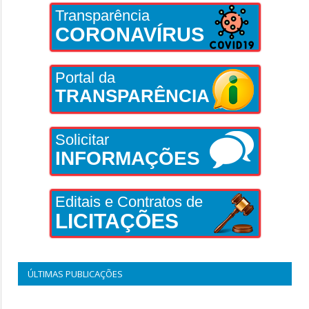
Transparência
CORONAVÍRUS
Portal da
TRANSPARÊNCIA
Solicitar
INFORMAÇÕES
Editais e Contratos de
LICITAÇÕES
ÚLTIMAS PUBLICAÇÕES