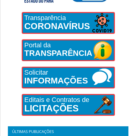
Transparência
CORONAVÍRUS
Portal da
TRANSPARÊNCIA
Solicitar
INFORMAÇÕES
Editais e Contratos de
LICITAÇÕES
ÚLTIMAS PUBLICAÇÕES