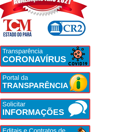
Transparência
CORONAVÍRUS
Portal da
TRANSPARÊNCIA
Solicitar
INFORMAÇÕES
Editais e Contratos de