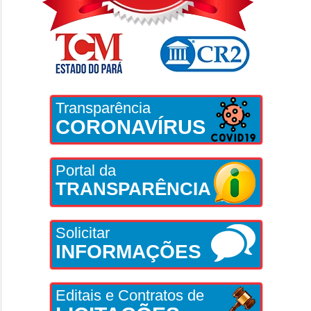
Transparência
CORONAVÍRUS
Portal da
TRANSPARÊNCIA
Solicitar
INFORMAÇÕES
Editais e Contratos de