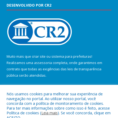
DESENVOLVIDO POR CR2
Muito mais que
criar site
ou
sistema para prefeituras
!
Realizamos uma
assessoria
completa, onde garantimos em
contrato que todas as exigências das
leis de transparência
pública
serão atendidas.
Conheça o
PNTP
e o
Radar da Transparência Pública
Nós usamos cookies para melhorar sua experiência de
navegação no portal. Ao utilizar nosso portal, você
concorda com a política de monitoramento de cookies.
Para ter mais informações sobre como isso é feito, acesse
Política de cookies (
Leia mais
). Se você concorda, clique em
Todos os direitos reservados a Câmara Municipal de Salvaterra.
ACEITO.